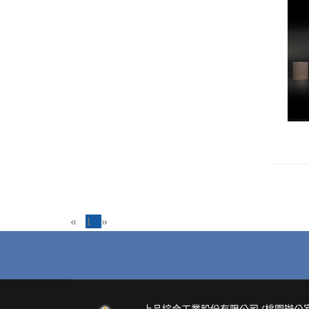
«
1
»
上品綜合工業股份有限公司 (桃園辦公室