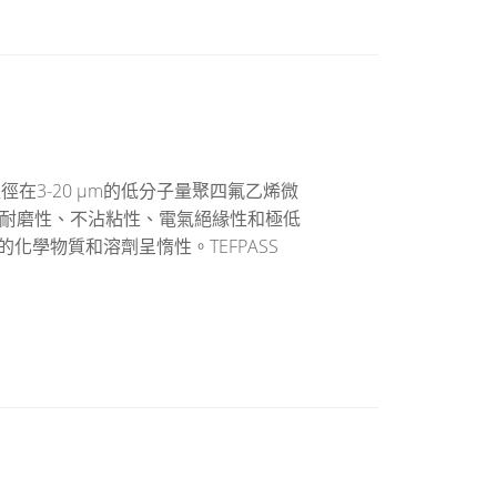
平均粒徑在3-20 μm的低分子量聚四氟乙烯微
佳的耐磨性、不沾粘性、電氣絕緣性和極低
化學物質和溶劑呈惰性。TEFPASS