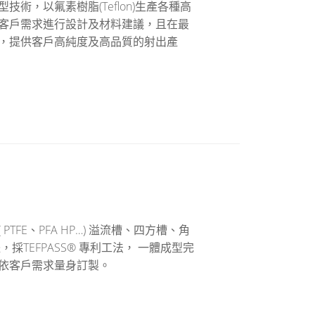
術，以氟素樹脂(Teflon)生產各種高
客戶需求進行設計及材料建議，且在最
，提供客戶高純度及高品質的射出產
用( PTFE、PFA HP…) 溢流槽、四方槽、角
採TEFPASS® 專利工法， 一體成型完
依客戶需求量身訂製。