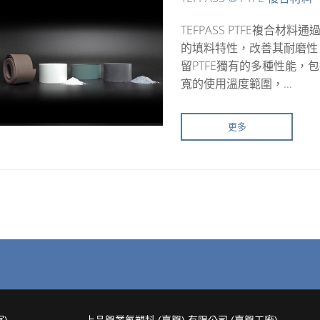
TEFPASS PTFE複合
的填料特性，改善其耐磨性
留PTFE獨有的多種性能
寬的使用溫度範圍，...
更多
)
上品興業氟塑料 (嘉興) 有限公司 (嘉興工廠)